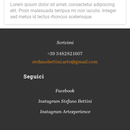
Lorem ipsum dolor sit amet, consectetur adipiscing
elit. Proin malesuada tempus mi non iaculis. Integer
sed metus id lectus rhoncus scelerisque.
Scrivimi
+39 3482821607
stefanobettini.arte@gmail.com
Seguici
Facebook
Instagram Stefano Bettini
Instagram Artexperience